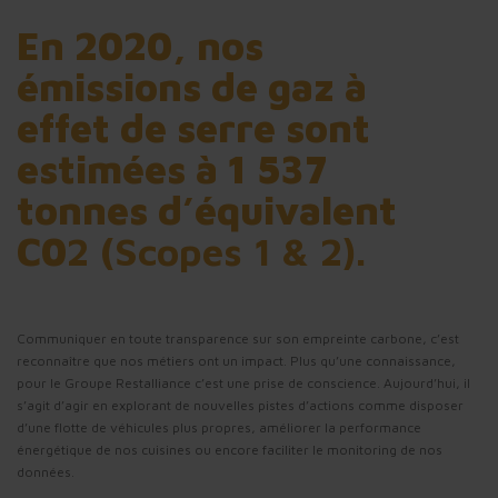
En 2020, nos
émissions de gaz à
effet de serre sont
estimées à 1 537
tonnes d’équivalent
C0
2 (Scopes 1 & 2).
Communiquer en toute transparence sur son empreinte carbone, c’est
reconnaître que nos métiers ont un impact. Plus qu’une connaissance,
pour le Groupe Restalliance c’est une prise de conscience. Aujourd’hui, il
s’agit d’agir en explorant de nouvelles pistes d’actions comme disposer
d’une flotte de véhicules plus propres, améliorer la performance
énergétique de nos cuisines ou encore faciliter le monitoring de nos
données.