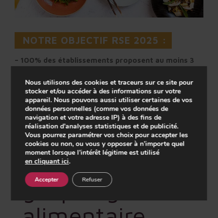
NOTRE OBJECTIF RSE 2025 :
– 100% des établissements proposent au moins 3
recettes végétariennes par semaine
Nous utilisons des cookies et traceurs sur ce site pour
stocker et/ou accéder à des informations sur votre
Engagement
appareil. Nous pouvons aussi utiliser certaines de vos
données personnelles (comme vos données de
navigation et votre adresse IP) à des fins de
RSE n°8
–
réalisation d’analyses statistiques et de publicité.
Vous pourrez paramétrer vos choix pour accepter les
cookies ou non, ou vous y opposer à n’importe quel
Play
Lutter contre le
moment lorsque l’intérêt légitime est utilisé
en cliquant ici
.
gaspillage
Accepter
Refuser
-01:12
Play
Mute
Setting
En
alimentaire
fu