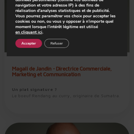
navigation et votre adresse IP) à des fins de
réalisation d’analyses statistiques et de publicité.
Vous pourrez paramétrer vos choix pour accepter les
cookies ou non, ou vous y opposer à n’importe quel
Play
moment lorsque l’intérêt légitime est utilisé
en cliquant ici
.
Accepter
Refuser
-01:12
Play
Mute
Setting
En
fu
Magali de Jandin - Directrice Commerciale,
Marketing et Communication
Un plat signature ?
Le boeuf Rendang au curry, originaire de Sumatra.