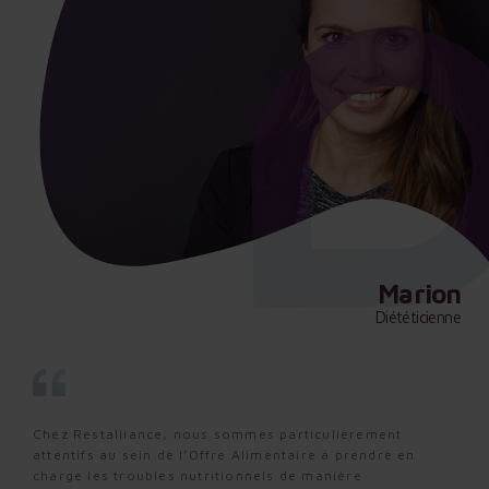
Marion
Marion
Marion
Diététicienne
Diététicienne
Diététicienne
Chez Restalliance, nous sommes particulièrement
Chez Restalliance, nous sommes particulièrement
Chez Restalliance, nous sommes particulièrement
attentifs au sein de l’Offre Alimentaire à prendre en
attentifs au sein de l’Offre Alimentaire à prendre en
attentifs au sein de l’Offre Alimentaire à prendre en
charge les troubles nutritionnels de manière
charge les troubles nutritionnels de manière
charge les troubles nutritionnels de manière