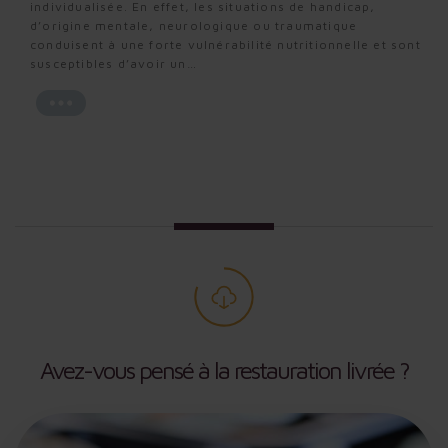
individualisée. En effet, les situations de handicap,
individualisée. En effet, les situations de handicap,
individualisée. En effet, les situations de handicap,
d’origine mentale, neurologique ou traumatique
d’origine mentale, neurologique ou traumatique
d’origine mentale, neurologique ou traumatique
conduisent à une forte vulnérabilité nutritionnelle et sont
conduisent à une forte vulnérabilité nutritionnelle et sont
conduisent à une forte vulnérabilité nutritionnelle et sont
susceptibles d’avoir un…
susceptibles d’avoir un…
susceptibles d’avoir un…
Avez-vous pensé à la restauration livrée ?