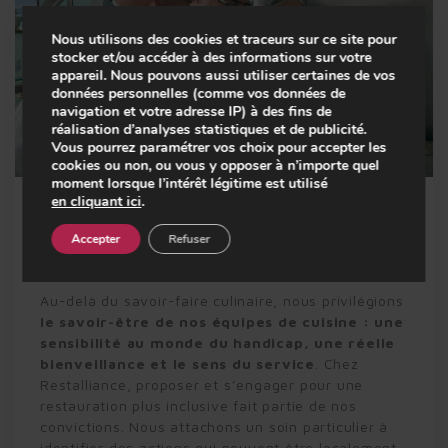
Nous utilisons des cookies et traceurs sur ce site pour
stocker et/ou accéder à des informations sur votre
appareil. Nous pouvons aussi utiliser certaines de vos
données personnelles (comme vos données de
navigation et votre adresse IP) à des fins de
réalisation d’analyses statistiques et de publicité.
Vous pourrez paramétrer vos choix pour accepter les
cookies ou non, ou vous y opposer à n’importe quel
Play
moment lorsque l’intérêt légitime est utilisé
en cliquant ici
.
L'engagement pour l'autonomie et l'insertion
Accepter
Refuser
de chacun
-01:12
Play
Mute
Setting
En
fu
Au-delà du savoir-faire culinaire, nous privilégions
le savoir-être de nos équipes de cuisine : une
sensibilité au monde du handicap, une réelle
bienveillance et le sens du service
. Chez
Restalliance, proposer et s’engager pour une
restauration plus inclusive fait partie de nos
convictions. Nous attachons un soin particulier à
identifier des actions qui peuvent être localement