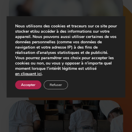
Nous utilisons des cookies et traceurs sur ce site pour
stocker et/ou accéder à des informations sur votre
appareil. Nous pouvons aussi utiliser certaines de vos
données personnelles (comme vos données de
navigation et votre adresse IP) à des fins de
Espace Presse
réalisation d’analyses statistiques et de publicité.
Consultez et téléchargez librement
Vous pourrez paramétrer vos choix pour accepter les
nos communiqués de presse et dossiers de presse en bas
cookies ou non, ou vous y opposer à n’importe quel
Play
moment lorsque l’intérêt légitime est utilisé
de page.
en cliquant ici
.
Découvrez les actualités du groupe Restalliance.
Accepter
Refuser
-01:12
Play
Mute
Setting
En
fu