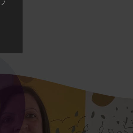
Mute
Settings
Enter
fullscreen