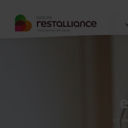
e
ET UN