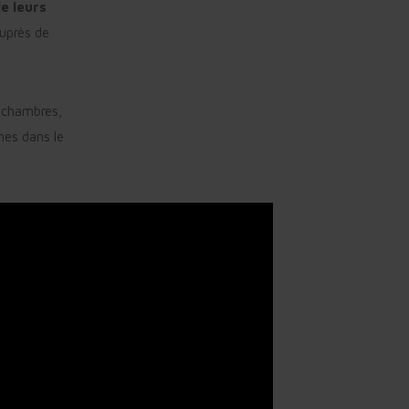
e leurs
uprès de
s chambres,
unes dans le