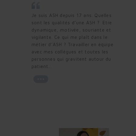
demande du courage mais c’est un
plaisir d’être au service des personnes
Je suis ASH depuis 17 ans. Quelles
hospitalisées.
sont les qualités d’une ASH ? Etre
dynamique, motivée, souriante et
vigilante. Ce qui me plaît dans le
métier d’ASH ? Travailler en équipe
avec mes collègues et toutes les
personnes qui gravitent autour du
patient…