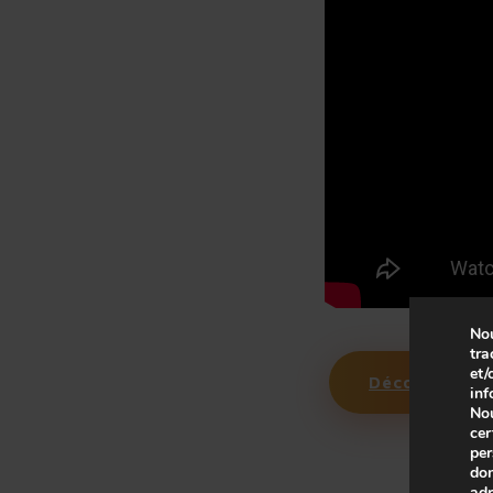
Nou
tra
et/
Découvrez no
inf
Nou
cer
per
don
adr