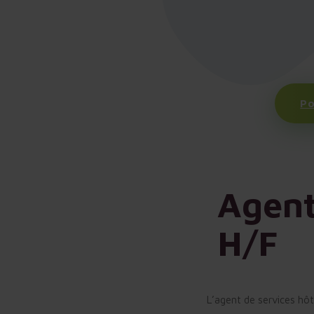
Po
Agent
H/F
L’agent de services hôt