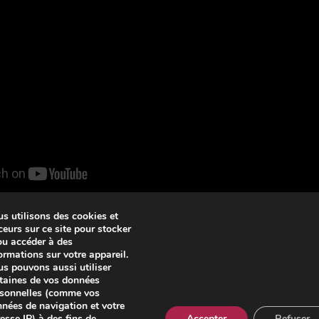
s utilisons des cookies et
ceurs sur ce site pour stocker
ou accéder à des
s offres
ormations sur votre appareil.
s pouvons aussi utiliser
taines de vos données
sonnelles (comme vos
nées de navigation et votre
esse IP) à des fins de
Accepter
Refuser