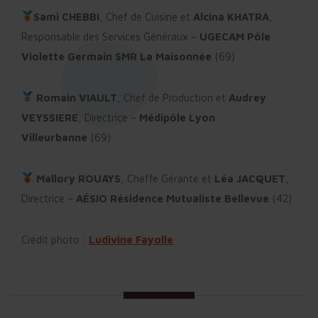
Sami CHEBBI
, Chef de Cuisine et
Alcina KHATRA
,
Responsable des Services Généraux –
UGECAM Pôle
Violette Germain SMR La Maisonnée
(69)
Romain VIAULT
, Chef de Production et
Audrey
VEYSSIERE
, Directrice –
Médipôle Lyon
Villeurbanne
(69)
Mallory ROUAYS
, Cheffe Gérante et
Léa JACQUET
,
Directrice –
AÉSIO Résidence Mutualiste Bellevue
(42)
Crédit photo :
Ludivine Fayolle