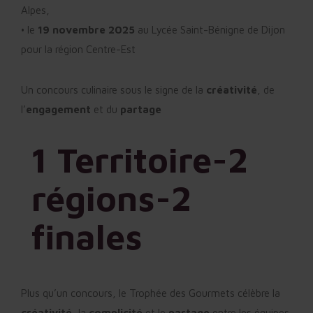
Alpes,
• le
19 novembre 2025
au Lycée Saint-Bénigne de Dijon
pour la région Centre-Est
Un concours culinaire sous le signe de la
créativité
, de
l’
engagement
et du
partage
1 Territoire-2
régions-
2
finales
Plus qu’un concours, le Trophée des Gourmets célèbre la
créativité
, la
complicité
et le
partage
entre les équipes