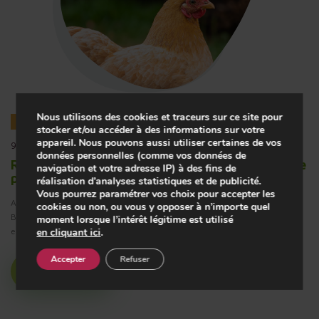
Nous utilisons des cookies et traceurs sur ce site pour
Achats
Actualite
stocker et/ou accéder à des informations sur votre
appareil. Nous pouvons aussi utiliser certaines de vos
9 octobre 2019
données personnelles (comme vos données de
Restalliance, la restauration collective engagée
navigation et votre adresse IP) à des fins de
pour le bien-être animal
réalisation d’analyses statistiques et de publicité.
Vous pourrez paramétrer vos choix pour accepter les
A l’occasion de la Journée Mondiale des animaux et de la Journée du
cookies ou non, ou vous y opposer à n’importe quel
Play
Bien-être animal, le 4 octobre dernier, Restalliance réitère ses
moment lorsque l’intérêt légitime est utilisé
en cliquant ici
.
engagements en faveur du bien-être animal
Accepter
Refuser
-01:12
Découvrir
Play
Mute
Setting
En
fu