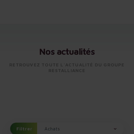
Nos actualités
RETROUVEZ TOUTE L'ACTUALITÉ DU GROUPE
RESTALLIANCE
Nos dernières innovations nutritionnelles ou en matière de
concept culinaire, nos réussites, les belles initiatives de nos
collaborateurs ou encore nos prochains événements…entrez dans
les coulisses du groupe Restalliance en sélectionnant l’une des
rubriques proposées ou en découvrant nos dernières actualités.
Filtrer
Achats