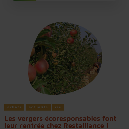
Tous
achats
actualite
rse
Les vergers écoresponsables font
leur rentrée chez Restalliance !