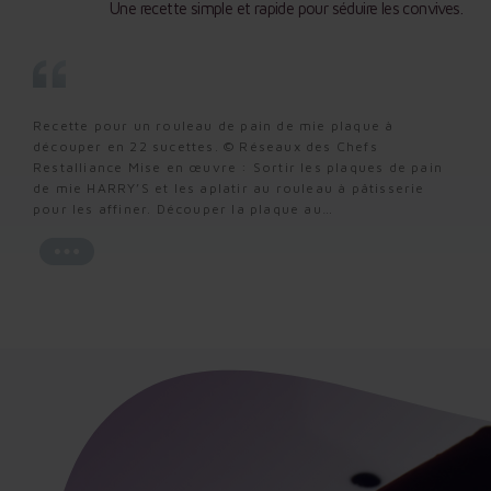
Une recette simple et rapide pour séduire les convives.
Une recette simple et rapide pour séduire les convives.
Une recette simple et rapide pour séduire les convives.
Recette pour un rouleau de pain de mie plaque à
Recette pour un rouleau de pain de mie plaque à
Recette pour un rouleau de pain de mie plaque à
découper en 22 sucettes. © Réseaux des Chefs
découper en 22 sucettes. © Réseaux des Chefs
découper en 22 sucettes. © Réseaux des Chefs
Restalliance Mise en œuvre : Sortir les plaques de pain
Restalliance Mise en œuvre : Sortir les plaques de pain
Restalliance Mise en œuvre : Sortir les plaques de pain
de mie HARRY’S et les aplatir au rouleau à pâtisserie
de mie HARRY’S et les aplatir au rouleau à pâtisserie
de mie HARRY’S et les aplatir au rouleau à pâtisserie
pour les affiner. Découper la plaque au…
pour les affiner. Découper la plaque au…
pour les affiner. Découper la plaque au…