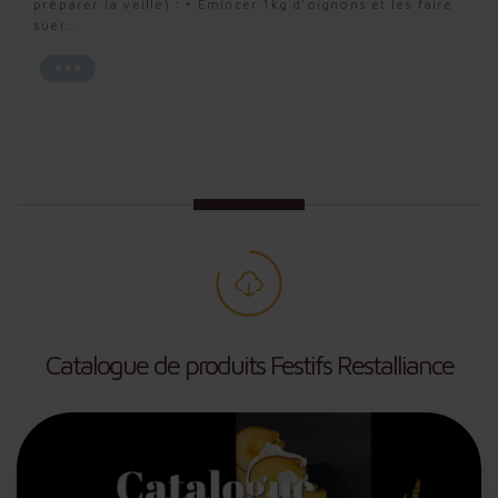
préparer la veille) : • Emincer 1kg d’oignons et les faire
préparer la veille) : • Emincer 1kg d’oignons et les faire
préparer la veille) : • Emincer 1kg d’oignons et les faire
suer…
suer…
suer…
Catalogue de produits Festifs Restalliance