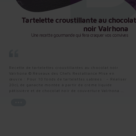
Tartelette croustillante au chocolat
Tartelette croustillante au chocolat
Tartelette croustillante au chocolat
noir Valrhona
noir Valrhona
noir Valrhona
Une recette gourmande qui fera craquer vos convives
Une recette gourmande qui fera craquer vos convives
Une recette gourmande qui fera craquer vos convives
Recette de tartelettes croustillantes au chocolat noir
Recette de tartelettes croustillantes au chocolat noir
Recette de tartelettes croustillantes au chocolat noir
Valrhona © Réseaux des Chefs Restalliance Mise en
Valrhona © Réseaux des Chefs Restalliance Mise en
Valrhona © Réseaux des Chefs Restalliance Mise en
œuvre : Pour 10 fonds de tartelettes sablées : – Réaliser
œuvre : Pour 10 fonds de tartelettes sablées : – Réaliser
œuvre : Pour 10 fonds de tartelettes sablées : – Réaliser
20cL de ganache montée à partir de crème liquide
20cL de ganache montée à partir de crème liquide
20cL de ganache montée à partir de crème liquide
pâtissière et de chocolat noir de couverture Valrhona.…
pâtissière et de chocolat noir de couverture Valrhona.…
pâtissière et de chocolat noir de couverture Valrhona.…