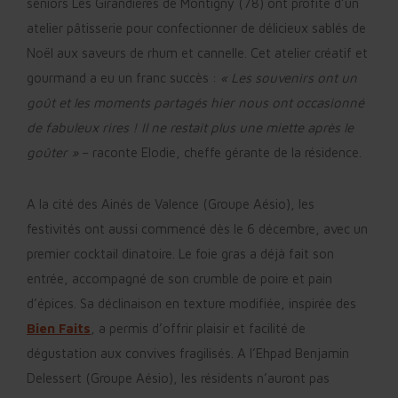
séniors Les Girandieres de Montigny (78) ont profité d’un
atelier pâtisserie pour confectionner de délicieux sablés de
Noël aux saveurs de rhum et cannelle. Cet atelier créatif et
gourmand a eu un franc succès :
« Les souvenirs ont un
goût et les moments partagés hier nous ont occasionné
de fabuleux rires ! Il ne restait plus une miette après le
goûter »
– raconte Elodie, cheffe gérante de la résidence.
A la cité des Ainés de Valence (Groupe Aésio), les
festivités ont aussi commencé dès le 6 décembre, avec un
premier cocktail dinatoire. Le foie gras a déjà fait son
entrée, accompagné de son crumble de poire et pain
d’épices. Sa déclinaison en texture modifiée, inspirée des
Bien Faits
, a permis d’offrir plaisir et facilité de
dégustation aux convives fragilisés. A l’Ehpad Benjamin
Delessert (Groupe Aésio), les résidents n’auront pas