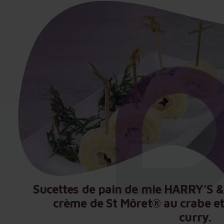
Sucettes de pain de mie HARRY’S &
Sucettes de pain de mie HARRY’S &
Sucettes de pain de mie HARRY’S &
crème de St Môret® au crabe et
crème de St Môret® au crabe et
crème de St Môret® au crabe et
curry.
curry.
curry.