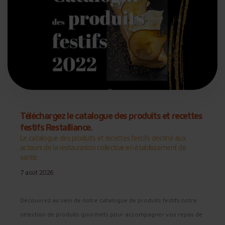
Téléchargez le catalogue des produits et recettes
festifs Restalliance.
Le catalogue des produits et recettes festifs destiné aux
acteurs de la restauration collective en établissement de
santé.
7 août 2026
Découvrez au sein de notre catalogue de produits festifs notre
sélection de produits gourmets pour accompagner vos repas de