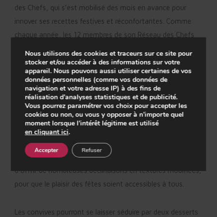
des Chefs, qui s’est mobilisé des mois en avance pour
innover ses recettes festives et réconfortantes. Comme
chaque année, les 12 membres de son Réseau des Chefs
se sont réunis autour d’ateliers R&D culinaire, pour
Nous utilisons des cookies et traceurs sur ce site pour
stocker et/ou accéder à des informations sur votre
concocter des menus de fête savoureux pour les convives
appareil. Nous pouvons aussi utiliser certaines de vos
fragilisés. Cette année encore, l’innovation culinaire est au
données personnelles (comme vos données de
navigation et votre adresse IP) à des fins de
rendez-vous : blanquette de poisson sauce forestière, filet
réalisation d’analyses statistiques et de publicité.
de saumon épinard noisettes, parmentier de potiron
Vous pourrez paramétrer vos choix pour accepter les
cookies ou non, ou vous y opposer à n’importe quel
Play
poissons, risotto de butternut parmesan et fèves, crème
moment lorsque l’intérêt légitime est utilisé
de champignons frais au lard et crème fouettée, écrasé de
en cliquant ici
.
pomme de terre et panais au beurre noisette […].
Accepter
Refuser
-01:12
L’expertise culinaire santé du Groupe Restalliance a permis
Play
Mute
Setting
En
d’offrir de nombreuses déclinaisons en textures modifiées,
fu
pour que le plaisir des fêtes soient accessibles à tous.
Les convives pourront se laisser séduire par deux desserts