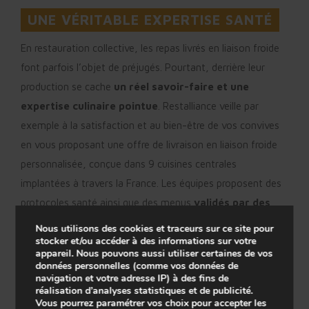
UNE VÉRITABLE EXPERTISE SANTÉ
En restauration collective, les repas livrés en liaison froide
font parfois l’objet de préjugés. Pourtant, derrière leur
production se cache
un réel savoir-faire et une
expertise culinaire pointue
. Restalliance veille par
exemple à la satisfaction et au bien-être de vos convives
en vous proposant une offre de livraison en liaison froide
personnalisée, conçue dans 9 cuisines centrales
implantées à travers la France. Les équipes proposent des
protocoles santé ainsi que des menus
validés par des
diététiciennes
et adaptés pour chaque profil de convive
Nous utilisons des cookies et traceurs sur ce site pour
stocker et/ou accéder à des informations sur votre
et/ou pathologie (textures modifiées, régimes sans sel ou
appareil. Nous pouvons aussi utiliser certaines de vos
sans sucre, avec éviction des allergènes, menus
données personnelles (comme vos données de
navigation et votre adresse IP) à des fins de
végétariens, protocoles d’enrichissement…).
réalisation d’analyses statistiques et de publicité.
Vous pourrez paramétrer vos choix pour accepter les