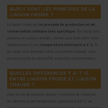
QUELS SONT LES PRINCIPES DE LA
LIAISON FROIDE ?
La liaison froide est
un procédé de production et de
conservation culinaire bien spécifique
. Vos repas sont
préparés en cuisine centrale, stockés puis livrés dans votre
établissement à une
température inférieure à 3° C
. Si
les repas sont destinés à être consommés chauds, vous
pouvez ensuite les réchauffer avant leur consommation.
QUELLES DIFFÉRENCES Y A-T-IL
ENTRE LIAISON FROIDE ET LIAISON
CHAUDE ?
Dans le cas de la liaison chaude, il convient de conserver
les aliments à une température supérieure à 63° C, de
l’après-cuisson jusqu’à la livraison des plats. Pour répondre